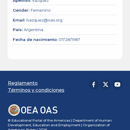
Apellido
:
Vazquez
Gender
:
Femenino
Email
:
lvazquez@oas.org
País
:
Argentina
Fecha de nacimiento
:
07/28/1987
Reglamento
Términos y condiciones
© Educational Portal of the Americas | Department of Human
Development, Education and Employment | Organization of
American States | 2026