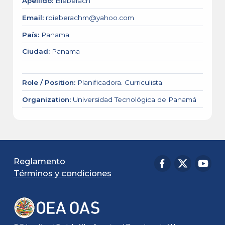
Apellido
:
Bieberach
Email
:
rbieberachm@yahoo.com
País
:
Panama
Ciudad
:
Panama
Role / Position
:
Planificadora. Curriculista.
Organization
:
Universidad Tecnológica de Panamá
Reglamento
Términos y condiciones